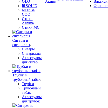
GLO
Акции
Ваканси
lil SOLID
Франши
MOK &
COO
Стики
Ashima
Стики MC
Сигары и
сигариллы
Сигары
Сигариллы
Аксессуары
для сигар
Трубки и
трубочный табак
Трубки
Трубочный
табак
Аксессуары
для трубок