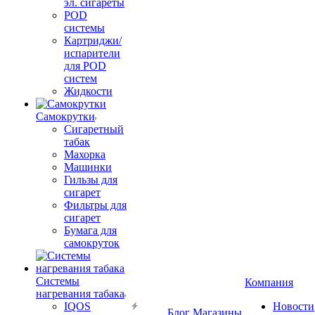
эл. сигареты
POD
системы
Картриджи/
испарители
для POD
систем
Жидкости
Самокрутки
Сигаретный
табак
Махорка
Машинки
Гильзы для
сигарет
Фильтры для
сигарет
Бумага для
самокруток
Системы
Компания
нагревания табака
IQOS
Новости
Блог
Магазины