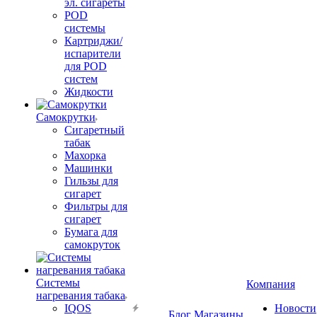
эл. сигареты
POD
системы
Картриджи/
испарители
для POD
систем
Жидкости
Самокрутки
Сигаретный
табак
Махорка
Машинки
Гильзы для
сигарет
Фильтры для
сигарет
Бумага для
самокруток
Системы
Компания
нагревания табака
IQOS
Новости
Блог
Магазины