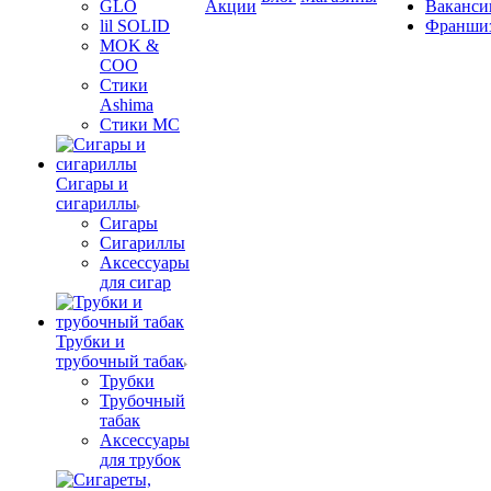
GLO
Акции
Ваканси
lil SOLID
Франши
MOK &
COO
Стики
Ashima
Стики MC
Сигары и
сигариллы
Сигары
Сигариллы
Аксессуары
для сигар
Трубки и
трубочный табак
Трубки
Трубочный
табак
Аксессуары
для трубок