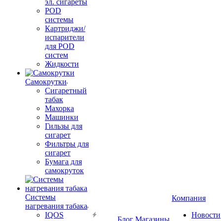
эл. сигареты
POD
системы
Картриджи/
испарители
для POD
систем
Жидкости
Самокрутки
Сигаретный
табак
Махорка
Машинки
Гильзы для
сигарет
Фильтры для
сигарет
Бумага для
самокруток
Системы
Компания
нагревания табака
IQOS
Новости
Блог
Магазины