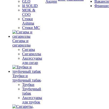
GLO
Акции
Ваканси
lil SOLID
Франши
MOK &
COO
Стики
Ashima
Стики MC
Сигары и
сигариллы
Сигары
Сигариллы
Аксессуары
для сигар
Трубки и
трубочный табак
Трубки
Трубочный
табак
Аксессуары
для трубок