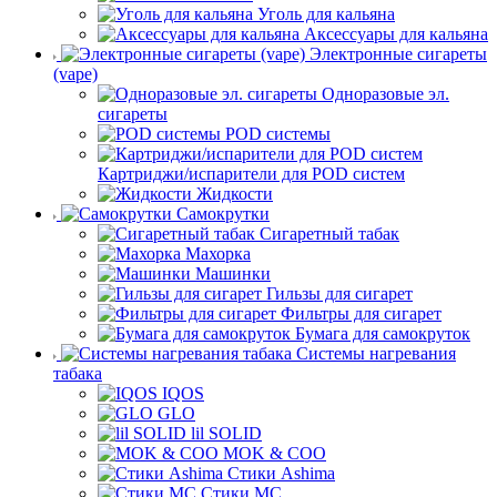
Уголь для кальяна
Аксессуары для кальяна
Электронные сигареты
(vape)
Одноразовые эл.
сигареты
POD системы
Картриджи/испарители для POD систем
Жидкости
Самокрутки
Сигаретный табак
Махорка
Машинки
Гильзы для сигарет
Фильтры для сигарет
Бумага для самокруток
Системы нагревания
табака
IQOS
GLO
lil SOLID
MOK & COO
Стики Ashima
Стики MC