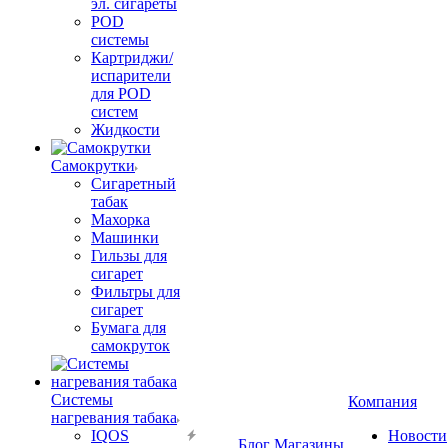
эл. сигареты
POD
системы
Картриджи/
испарители
для POD
систем
Жидкости
Самокрутки
Сигаретный
табак
Махорка
Машинки
Гильзы для
сигарет
Фильтры для
сигарет
Бумага для
самокруток
Системы
Компания
нагревания табака
IQOS
Новости
Блог
Магазины