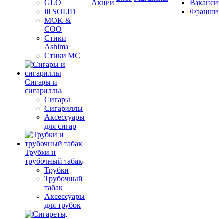
GLO
Акции
Ваканси
lil SOLID
Франши
MOK &
COO
Стики
Ashima
Стики MC
Сигары и
сигариллы
Сигары
Сигариллы
Аксессуары
для сигар
Трубки и
трубочный табак
Трубки
Трубочный
табак
Аксессуары
для трубок