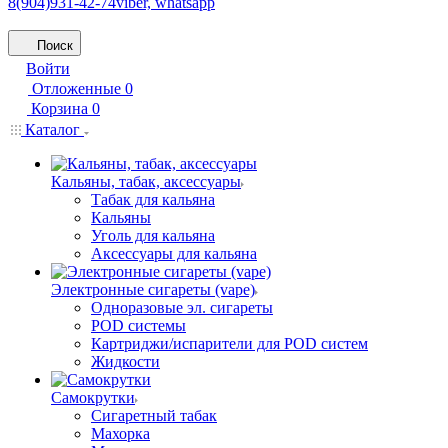
8(904)931-42-74
viber, whatsapp
Поиск
Войти
Отложенные
0
Корзина
0
Каталог
Кальяны, табак, аксессуары
Табак для кальяна
Кальяны
Уголь для кальяна
Аксессуары для кальяна
Электронные сигареты (vape)
Одноразовые эл. сигареты
POD системы
Картриджи/испарители для POD систем
Жидкости
Самокрутки
Сигаретный табак
Махорка