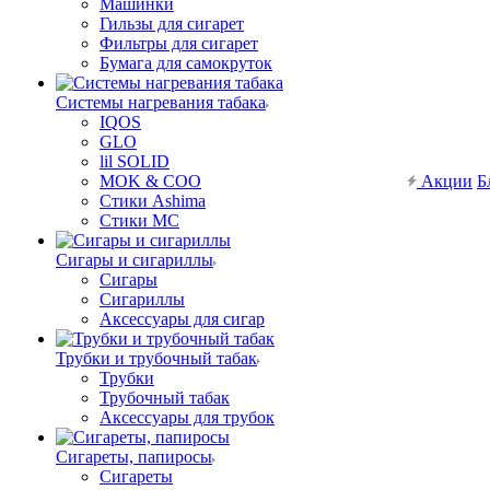
Машинки
Гильзы для сигарет
Фильтры для сигарет
Бумага для самокруток
Системы нагревания табака
IQOS
GLO
lil SOLID
MOK & COO
Акции
Б
Стики Ashima
Стики MC
Сигары и сигариллы
Сигары
Сигариллы
Аксессуары для сигар
Трубки и трубочный табак
Трубки
Трубочный табак
Аксессуары для трубок
Сигареты, папиросы
Сигареты