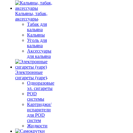
Кальяны, табак,
аксессуары
Табак для
кальяна
Кальяны
Уголь для
кальяна
Аксессуары
для кальяна
Электронные
сигареты (vape)
Одноразовые
эл. сигареты
POD
системы
Картриджи/
испарители
для POD
систем
Жидкости