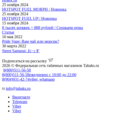
Новости
25 ноября 2024
HOTSPOT FUEL MORPH / Новинка
25 ноября 2024
HOTSPOT FUEL UP / Новинка
15 ноября 2024
8 тысяч затяжек = 888 рублей / Снижаем цены
Статьи
16 мая 2022
Pride Vape: Вам чай или морсик?
30 марта 2022
Street Samurai: おっす
Подписаться на рассылку
2026 © Федеральная сеть табачных магазинов Tabaks.ru
8(800)511-56-58
8(800)511-56-58
ежедневно с 10:00 до 22:00
8(904)931-42-74
viber, whatsapp
info@tabaks.ru
Вконтакте
Telegram
Viber
Viber