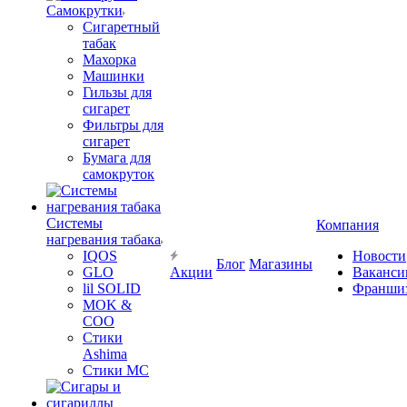
Самокрутки
Сигаретный
табак
Махорка
Машинки
Гильзы для
сигарет
Фильтры для
сигарет
Бумага для
самокруток
Системы
Компания
нагревания табака
IQOS
Новости
Блог
Магазины
GLO
Акции
Ваканси
lil SOLID
Франши
MOK &
COO
Стики
Ashima
Стики MC