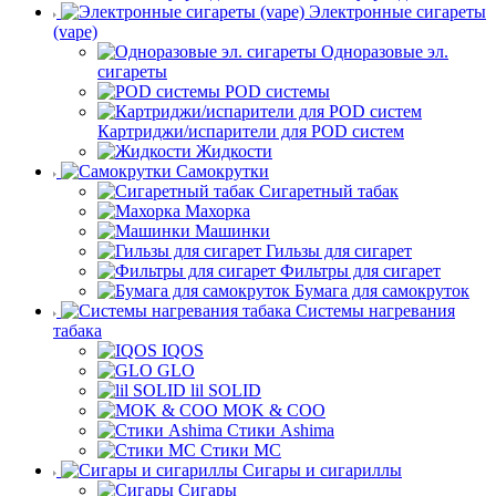
Электронные сигареты
(vape)
Одноразовые эл.
сигареты
POD системы
Картриджи/испарители для POD систем
Жидкости
Самокрутки
Сигаретный табак
Махорка
Машинки
Гильзы для сигарет
Фильтры для сигарет
Бумага для самокруток
Системы нагревания
табака
IQOS
GLO
lil SOLID
MOK & COO
Стики Ashima
Стики MC
Сигары и сигариллы
Сигары