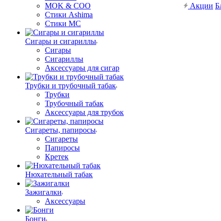
MOK & COO
Акции
Б
Стики Ashima
Стики MC
Сигары и сигариллы
Сигары
Сигариллы
Аксессуары для сигар
Трубки и трубочный табак
Трубки
Трубочный табак
Аксессуары для трубок
Сигареты, папиросы
Сигареты
Папиросы
Кретек
Нюхательный табак
Зажигалки
Аксессуары
Бонги