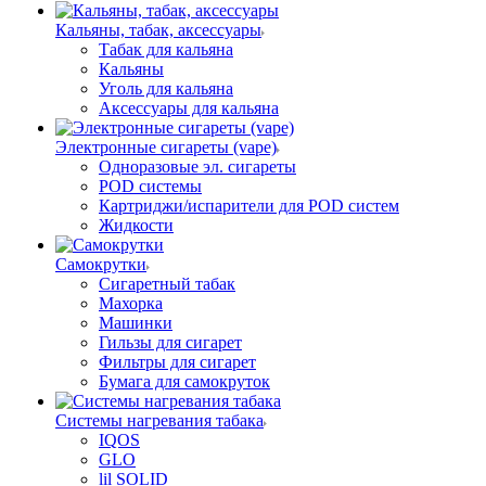
Кальяны, табак, аксессуары
Табак для кальяна
Кальяны
Уголь для кальяна
Аксессуары для кальяна
Электронные сигареты (vape)
Одноразовые эл. сигареты
POD системы
Картриджи/испарители для POD систем
Жидкости
Самокрутки
Сигаретный табак
Махорка
Машинки
Гильзы для сигарет
Фильтры для сигарет
Бумага для самокруток
Системы нагревания табака
IQOS
GLO
lil SOLID