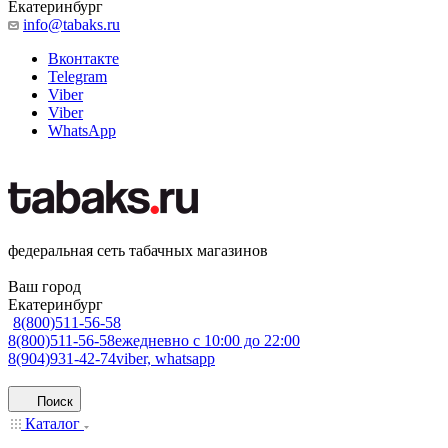
Екатеринбург
info@tabaks.ru
Вконтакте
Telegram
Viber
Viber
WhatsApp
федеральная сеть табачных магазинов
Ваш город
Екатеринбург
8(800)511-56-58
8(800)511-56-58
ежедневно с 10:00 до 22:00
8(904)931-42-74
viber, whatsapp
Поиск
Каталог