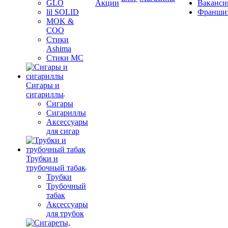
GLO
Акции
Ваканси
lil SOLID
Франши
MOK &
COO
Стики
Ashima
Стики MC
Сигары и
сигариллы
Сигары
Сигариллы
Аксессуары
для сигар
Трубки и
трубочный табак
Трубки
Трубочный
табак
Аксессуары
для трубок