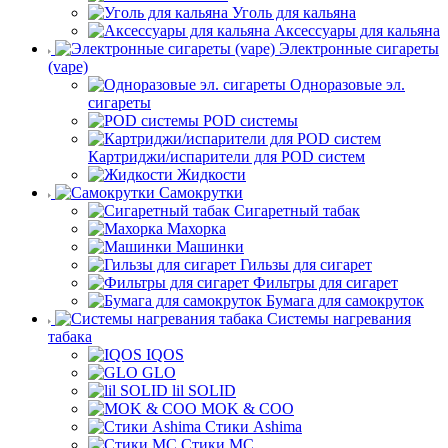
Уголь для кальяна
Аксессуары для кальяна
Электронные сигареты
(vape)
Одноразовые эл.
сигареты
POD системы
Картриджи/испарители для POD систем
Жидкости
Самокрутки
Сигаретный табак
Махорка
Машинки
Гильзы для сигарет
Фильтры для сигарет
Бумага для самокруток
Системы нагревания
табака
IQOS
GLO
lil SOLID
MOK & COO
Стики Ashima
Стики MC