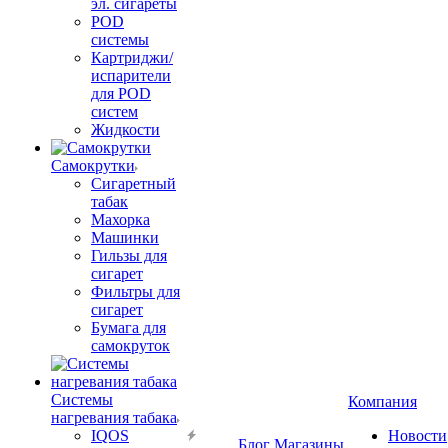
эл. сигареты
POD
системы
Картриджи/
испарители
для POD
систем
Жидкости
Самокрутки
Сигаретный
табак
Махорка
Машинки
Гильзы для
сигарет
Фильтры для
сигарет
Бумага для
самокруток
Системы
Компания
нагревания табака
IQOS
Новости
Блог
Магазины