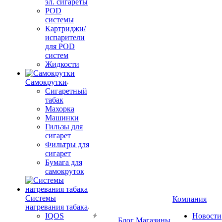
эл. сигареты
POD
системы
Картриджи/
испарители
для POD
систем
Жидкости
Самокрутки
Сигаретный
табак
Махорка
Машинки
Гильзы для
сигарет
Фильтры для
сигарет
Бумага для
самокруток
Системы
Компания
нагревания табака
IQOS
Новости
Блог
Магазины