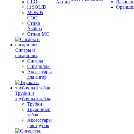
GLO
Акции
Ваканси
lil SOLID
Франши
MOK &
COO
Стики
Ashima
Стики MC
Сигары и
сигариллы
Сигары
Сигариллы
Аксессуары
для сигар
Трубки и
трубочный табак
Трубки
Трубочный
табак
Аксессуары
для трубок