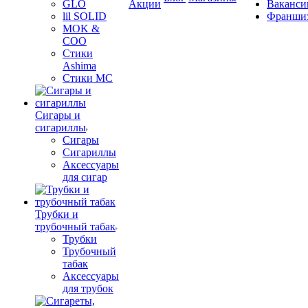
GLO
Акции
Ваканси
lil SOLID
Франши
MOK &
COO
Стики
Ashima
Стики MC
Сигары и
сигариллы
Сигары
Сигариллы
Аксессуары
для сигар
Трубки и
трубочный табак
Трубки
Трубочный
табак
Аксессуары
для трубок