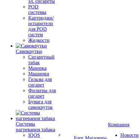
эл. сигареты
POD
системы
Картриджи/
испарители
для POD
систем
Жидкости
Самокрутки
Сигаретный
табак
Махорка
Машинки
Гильзы для
сигарет
Фильтры для
сигарет
Бумага для
самокруток
Системы
Компания
нагревания табака
IQOS
Новости
Блог
Магазины