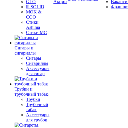
GLO
Акции
Ваканси
lil SOLID
Франши
MOK &
COO
Стики
Ashima
Стики MC
Сигары и
сигариллы
Сигары
Сигариллы
Аксессуары
для сигар
Трубки и
трубочный табак
Трубки
Трубочный
табак
Аксессуары
для трубок