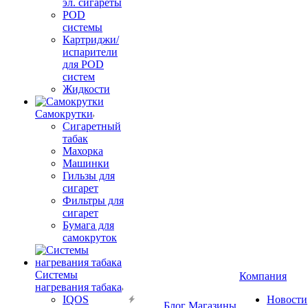
эл. сигареты
POD
системы
Картриджи/
испарители
для POD
систем
Жидкости
Самокрутки
Сигаретный
табак
Махорка
Машинки
Гильзы для
сигарет
Фильтры для
сигарет
Бумага для
самокруток
Системы
Компания
нагревания табака
IQOS
Новости
Блог
Магазины