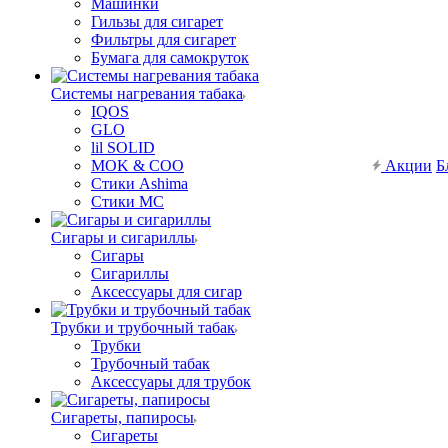
Машинки
Гильзы для сигарет
Фильтры для сигарет
Бумага для самокруток
Системы нагревания табака
IQOS
GLO
lil SOLID
MOK & COO
Акции
Б
Стики Ashima
Стики MC
Сигары и сигариллы
Сигары
Сигариллы
Аксессуары для сигар
Трубки и трубочный табак
Трубки
Трубочный табак
Аксессуары для трубок
Сигареты, папиросы
Сигареты