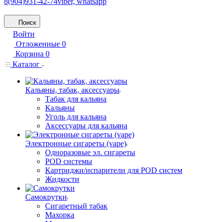
8(904)931-42-74
viber, whatsapp
Поиск
Войти
Отложенные
0
Корзина
0
Каталог
Кальяны, табак, аксессуары
Табак для кальяна
Кальяны
Уголь для кальяна
Аксессуары для кальяна
Электронные сигареты (vape)
Одноразовые эл. сигареты
POD системы
Картриджи/испарители для POD систем
Жидкости
Самокрутки
Сигаретный табак
Махорка