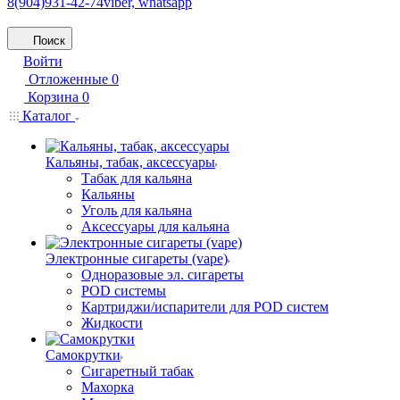
8(904)931-42-74
viber, whatsapp
Поиск
Войти
Отложенные
0
Корзина
0
Каталог
Кальяны, табак, аксессуары
Табак для кальяна
Кальяны
Уголь для кальяна
Аксессуары для кальяна
Электронные сигареты (vape)
Одноразовые эл. сигареты
POD системы
Картриджи/испарители для POD систем
Жидкости
Самокрутки
Сигаретный табак
Махорка