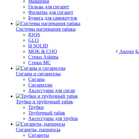
Машинки
Гильзы для сигарет
Фильтры для сигарет
Бумага для самокруток
Системы нагревания табака
IQOS
GLO
lil SOLID
MOK & COO
Акции
Б
Стики Ashima
Стики MC
Сигары и сигариллы
Сигары
Сигариллы
Аксессуары для сигар
Трубки и трубочный табак
Трубки
Трубочный табак
Аксессуары для трубок
Сигареты, папиросы
Сигареты