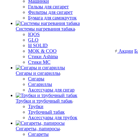
Машинки
Гильзы для сигарет
Фильтры для сигарет
Бумага для самокруток
Системы нагревания табака
IQOS
GLO
lil SOLID
MOK & COO
Акции
Б
Стики Ashima
Стики MC
Сигары и сигариллы
Сигары
Сигариллы
Аксессуары для сигар
Трубки и трубочный табак
Трубки
Трубочный табак
Аксессуары для трубок
Сигареты, папиросы
Сигареты