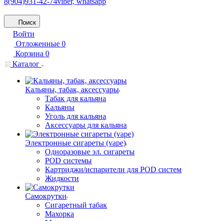
8(904)931-42-74
viber, whatsapp
Поиск
Войти
Отложенные
0
Корзина
0
Каталог
Кальяны, табак, аксессуары
Табак для кальяна
Кальяны
Уголь для кальяна
Аксессуары для кальяна
Электронные сигареты (vape)
Одноразовые эл. сигареты
POD системы
Картриджи/испарители для POD систем
Жидкости
Самокрутки
Сигаретный табак
Махорка