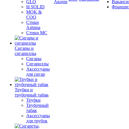
GLO
Акции
Ваканси
lil SOLID
Франши
MOK &
COO
Стики
Ashima
Стики MC
Сигары и
сигариллы
Сигары
Сигариллы
Аксессуары
для сигар
Трубки и
трубочный табак
Трубки
Трубочный
табак
Аксессуары
для трубок