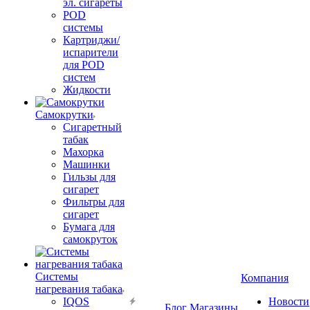
эл. сигареты
POD
системы
Картриджи/
испарители
для POD
систем
Жидкости
Самокрутки
Сигаретный
табак
Махорка
Машинки
Гильзы для
сигарет
Фильтры для
сигарет
Бумага для
самокруток
Системы
Компания
нагревания табака
IQOS
Новости
Блог
Магазины