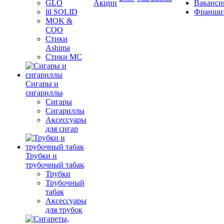
GLO
Акции
Ваканси
lil SOLID
Франши
MOK &
COO
Стики
Ashima
Стики MC
Сигары и
сигариллы
Сигары
Сигариллы
Аксессуары
для сигар
Трубки и
трубочный табак
Трубки
Трубочный
табак
Аксессуары
для трубок