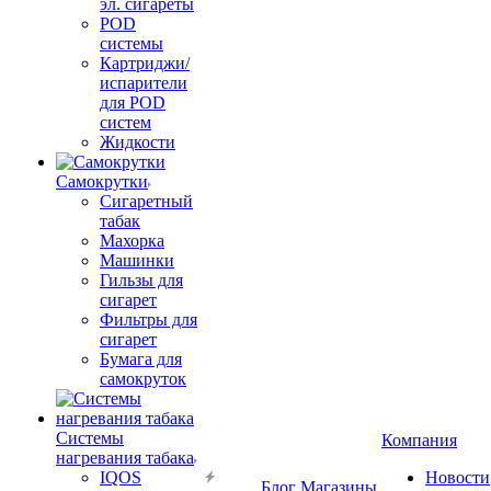
эл. сигареты
POD
системы
Картриджи/
испарители
для POD
систем
Жидкости
Самокрутки
Сигаретный
табак
Махорка
Машинки
Гильзы для
сигарет
Фильтры для
сигарет
Бумага для
самокруток
Системы
Компания
нагревания табака
IQOS
Новости
Блог
Магазины