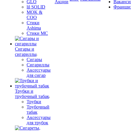
GLO
Акции
Ваканси
lil SOLID
Франши
MOK &
COO
Стики
Ashima
Стики MC
Сигары и
сигариллы
Сигары
Сигариллы
Аксессуары
для сигар
Трубки и
трубочный табак
Трубки
Трубочный
табак
Аксессуары
для трубок