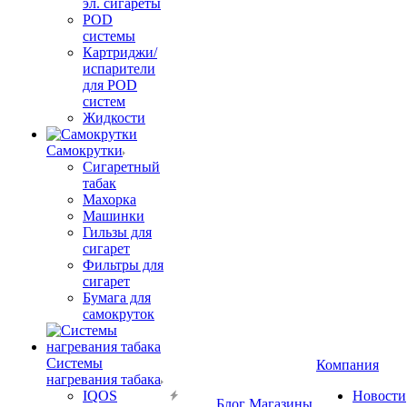
эл. сигареты
POD
системы
Картриджи/
испарители
для POD
систем
Жидкости
Самокрутки
Сигаретный
табак
Махорка
Машинки
Гильзы для
сигарет
Фильтры для
сигарет
Бумага для
самокруток
Системы
Компания
нагревания табака
IQOS
Новости
Блог
Магазины