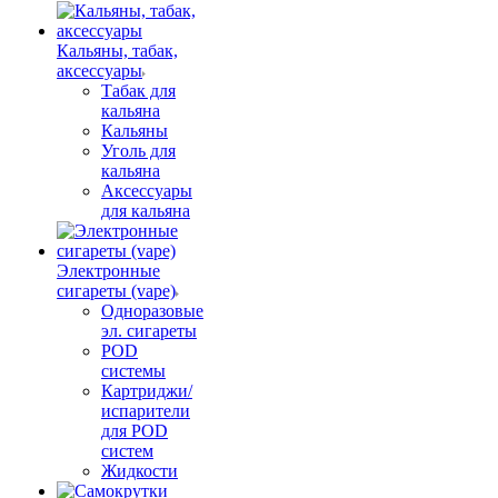
Кальяны, табак,
аксессуары
Табак для
кальяна
Кальяны
Уголь для
кальяна
Аксессуары
для кальяна
Электронные
сигареты (vape)
Одноразовые
эл. сигареты
POD
системы
Картриджи/
испарители
для POD
систем
Жидкости