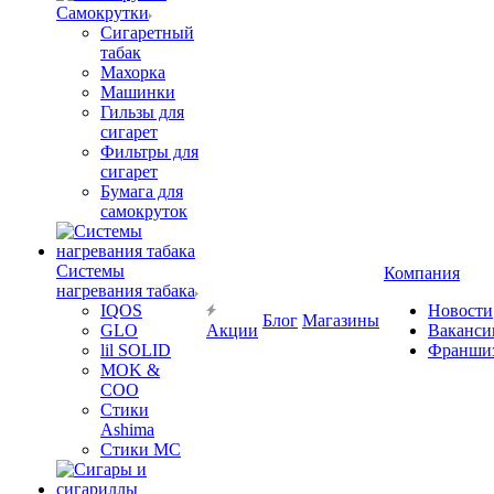
Самокрутки
Сигаретный
табак
Махорка
Машинки
Гильзы для
сигарет
Фильтры для
сигарет
Бумага для
самокруток
Системы
Компания
нагревания табака
IQOS
Новости
Блог
Магазины
GLO
Акции
Ваканси
lil SOLID
Франши
MOK &
COO
Стики
Ashima
Стики MC