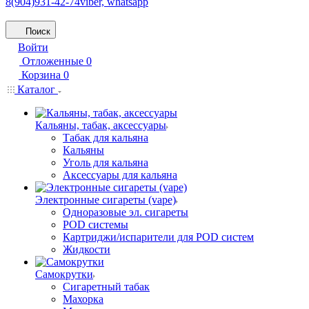
8(904)931-42-74
viber, whatsapp
Поиск
Войти
Отложенные
0
Корзина
0
Каталог
Кальяны, табак, аксессуары
Табак для кальяна
Кальяны
Уголь для кальяна
Аксессуары для кальяна
Электронные сигареты (vape)
Одноразовые эл. сигареты
POD системы
Картриджи/испарители для POD систем
Жидкости
Самокрутки
Сигаретный табак
Махорка