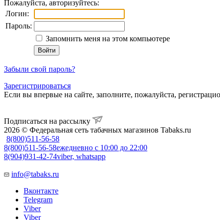
Пожалуйста, авторизуйтесь:
Логин:
Пароль:
Запомнить меня на этом компьютере
Забыли свой пароль?
Зарегистрироваться
Если вы впервые на сайте, заполните, пожалуйста, регистраци
Подписаться на рассылку
2026 © Федеральная сеть табачных магазинов Tabaks.ru
8(800)511-56-58
8(800)511-56-58
ежедневно с 10:00 до 22:00
8(904)931-42-74
viber, whatsapp
info@tabaks.ru
Вконтакте
Telegram
Viber
Viber