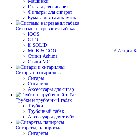
Машинки
Гильзы для сигарет
Фильтры для сигарет
Бумага для самокруток
Системы нагревания табака
IQOS
GLO
lil SOLID
MOK & COO
Акции
Б
Стики Ashima
Стики MC
Сигары и сигариллы
Сигары
Сигариллы
Аксессуары для сигар
Трубки и трубочный табак
Трубки
Трубочный табак
Аксессуары для трубок
Сигареты, папиросы
Сигареты