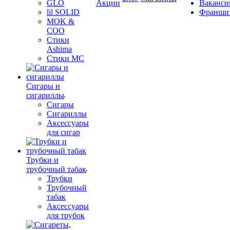
GLO
Акции
Ваканси
lil SOLID
Франши
MOK &
COO
Стики
Ashima
Стики MC
Сигары и
сигариллы
Сигары
Сигариллы
Аксессуары
для сигар
Трубки и
трубочный табак
Трубки
Трубочный
табак
Аксессуары
для трубок