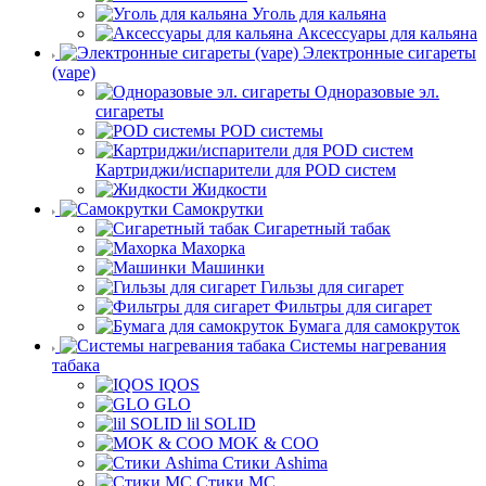
Уголь для кальяна
Аксессуары для кальяна
Электронные сигареты
(vape)
Одноразовые эл.
сигареты
POD системы
Картриджи/испарители для POD систем
Жидкости
Самокрутки
Сигаретный табак
Махорка
Машинки
Гильзы для сигарет
Фильтры для сигарет
Бумага для самокруток
Системы нагревания
табака
IQOS
GLO
lil SOLID
MOK & COO
Стики Ashima
Стики MC