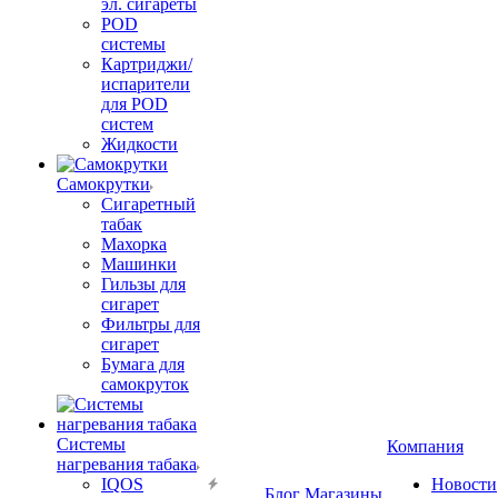
эл. сигареты
POD
системы
Картриджи/
испарители
для POD
систем
Жидкости
Самокрутки
Сигаретный
табак
Махорка
Машинки
Гильзы для
сигарет
Фильтры для
сигарет
Бумага для
самокруток
Системы
Компания
нагревания табака
IQOS
Новости
Блог
Магазины