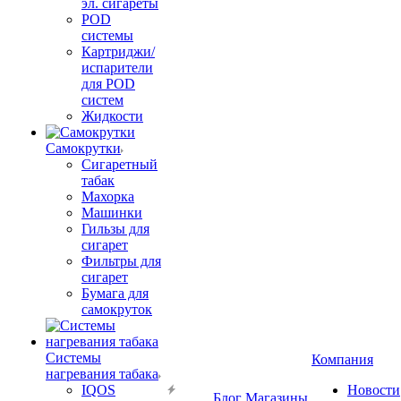
эл. сигареты
POD
системы
Картриджи/
испарители
для POD
систем
Жидкости
Самокрутки
Сигаретный
табак
Махорка
Машинки
Гильзы для
сигарет
Фильтры для
сигарет
Бумага для
самокруток
Системы
Компания
нагревания табака
IQOS
Новости
Блог
Магазины