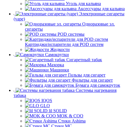
Уголь для кальяна
Аксессуары для кальяна
Электронные сигареты
(vape)
Одноразовые эл.
сигареты
POD системы
Картриджи/испарители для POD систем
Жидкости
Самокрутки
Сигаретный табак
Махорка
Машинки
Гильзы для сигарет
Фильтры для сигарет
Бумага для самокруток
Системы нагревания
табака
IQOS
GLO
lil SOLID
MOK & COO
Стики Ashima
Стики MC