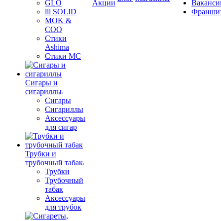
GLO
Акции
Ваканси
lil SOLID
Франши
MOK &
COO
Стики
Ashima
Стики MC
Сигары и
сигариллы
Сигары
Сигариллы
Аксессуары
для сигар
Трубки и
трубочный табак
Трубки
Трубочный
табак
Аксессуары
для трубок