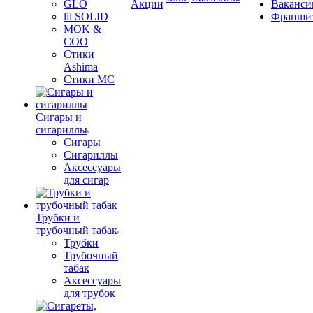
GLO
Акции
Ваканси
lil SOLID
Франши
MOK &
COO
Стики
Ashima
Стики MC
Сигары и
сигариллы
Сигары
Сигариллы
Аксессуары
для сигар
Трубки и
трубочный табак
Трубки
Трубочный
табак
Аксессуары
для трубок