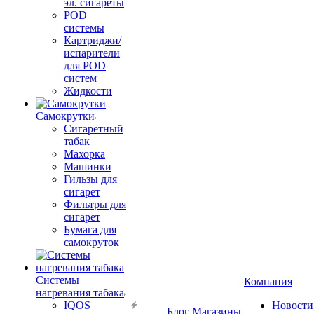
эл. сигареты
POD
системы
Картриджи/
испарители
для POD
систем
Жидкости
Самокрутки
Сигаретный
табак
Махорка
Машинки
Гильзы для
сигарет
Фильтры для
сигарет
Бумага для
самокруток
Системы
Компания
нагревания табака
IQOS
Новости
Блог
Магазины