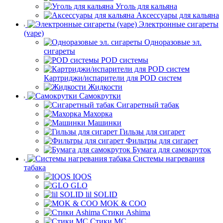
Уголь для кальяна
Аксессуары для кальяна
Электронные сигареты
(vape)
Одноразовые эл.
сигареты
POD системы
Картриджи/испарители для POD систем
Жидкости
Самокрутки
Сигаретный табак
Махорка
Машинки
Гильзы для сигарет
Фильтры для сигарет
Бумага для самокруток
Системы нагревания
табака
IQOS
GLO
lil SOLID
MOK & COO
Стики Ashima
Стики MC