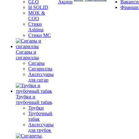
GLO
Акции
Ваканси
lil SOLID
Франши
MOK &
COO
Стики
Ashima
Стики MC
Сигары и
сигариллы
Сигары
Сигариллы
Аксессуары
для сигар
Трубки и
трубочный табак
Трубки
Трубочный
табак
Аксессуары
для трубок