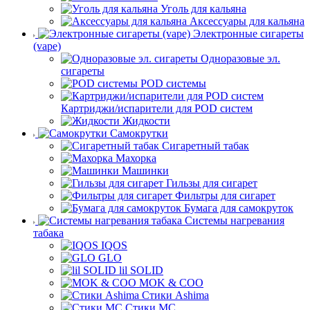
Уголь для кальяна
Аксессуары для кальяна
Электронные сигареты
(vape)
Одноразовые эл.
сигареты
POD системы
Картриджи/испарители для POD систем
Жидкости
Самокрутки
Сигаретный табак
Махорка
Машинки
Гильзы для сигарет
Фильтры для сигарет
Бумага для самокруток
Системы нагревания
табака
IQOS
GLO
lil SOLID
MOK & COO
Стики Ashima
Стики MC