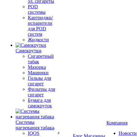
эл. сигареты
POD
системы
Картриджи/
испарители
для POD
систем
Жидкости
Самокрутки
Сигаретный
табак
Махорка
Машинки
Гильзы для
сигарет
Фильтры для
сигарет
Бумага для
самокруток
Системы
Компания
нагревания табака
IQOS
Новости
Блог
Магазины