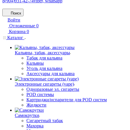
8(904)931-42-74
viber, whatsapp
Поиск
Войти
Отложенные
0
Корзина
0
Каталог
Кальяны, табак, аксессуары
Табак для кальяна
Кальяны
Уголь для кальяна
Аксессуары для кальяна
Электронные сигареты (vape)
Одноразовые эл. сигареты
POD системы
Картриджи/испарители для POD систем
Жидкости
Самокрутки
Сигаретный табак
Махорка