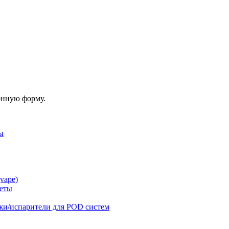
онную форму.
ы
vape)
реты
жи/испарители для POD систем