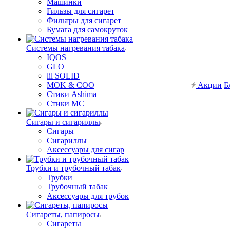
Машинки
Гильзы для сигарет
Фильтры для сигарет
Бумага для самокруток
Системы нагревания табака
IQOS
GLO
lil SOLID
MOK & COO
Акции
Б
Стики Ashima
Стики MC
Сигары и сигариллы
Сигары
Сигариллы
Аксессуары для сигар
Трубки и трубочный табак
Трубки
Трубочный табак
Аксессуары для трубок
Сигареты, папиросы
Сигареты