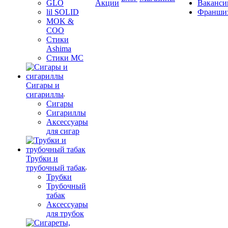
GLO
Акции
Ваканси
lil SOLID
Франши
MOK &
COO
Стики
Ashima
Стики MC
Сигары и
сигариллы
Сигары
Сигариллы
Аксессуары
для сигар
Трубки и
трубочный табак
Трубки
Трубочный
табак
Аксессуары
для трубок