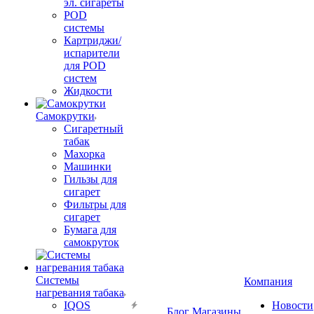
эл. сигареты
POD
системы
Картриджи/
испарители
для POD
систем
Жидкости
Самокрутки
Сигаретный
табак
Махорка
Машинки
Гильзы для
сигарет
Фильтры для
сигарет
Бумага для
самокруток
Системы
Компания
нагревания табака
IQOS
Новости
Блог
Магазины