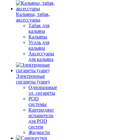
Кальяны, табак,
аксессуары
Табак для
кальяна
Кальяны
Уголь для
кальяна
Аксессуары
для кальяна
Электронные
сигареты (vape)
Одноразовые
эл. сигареты
POD
системы
Картриджи/
испарители
для POD
систем
Жидкости