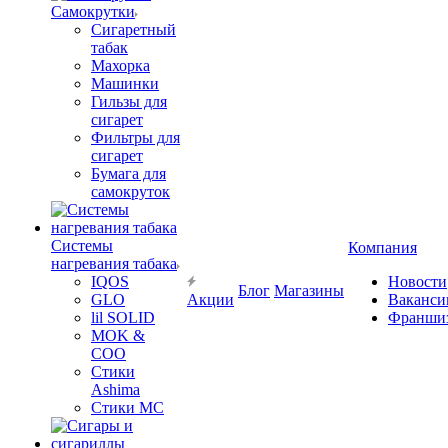
Самокрутки
Сигаретный
табак
Махорка
Машинки
Гильзы для
сигарет
Фильтры для
сигарет
Бумага для
самокруток
Системы
Компания
нагревания табака
IQOS
Новости
Блог
Магазины
GLO
Акции
Ваканси
lil SOLID
Франши
MOK &
COO
Стики
Ashima
Стики MC