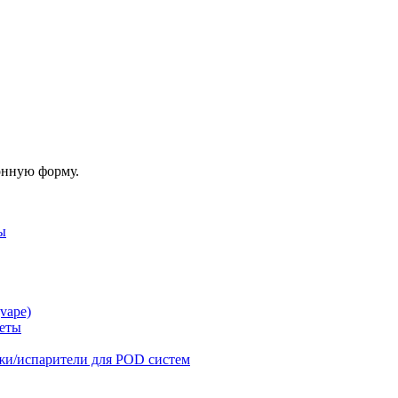
онную форму.
ы
vape)
реты
жи/испарители для POD систем