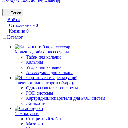
8(904)931-42-74
viber, whatsapp
Поиск
Войти
Отложенные
0
Корзина
0
Каталог
Кальяны, табак, аксессуары
Табак для кальяна
Кальяны
Уголь для кальяна
Аксессуары для кальяна
Электронные сигареты (vape)
Одноразовые эл. сигареты
POD системы
Картриджи/испарители для POD систем
Жидкости
Самокрутки
Сигаретный табак
Махорка