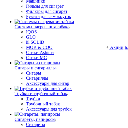
Машинки
Гильзы для сигарет
Фильтры для сигарет
Бумага для самокруток
Системы нагревания табака
IQOS
GLO
lil SOLID
MOK & COO
Акции
Б
Стики Ashima
Стики MC
Сигары и сигариллы
Сигары
Сигариллы
Аксессуары для сигар
Трубки и трубочный табак
Трубки
Трубочный табак
Аксессуары для трубок
Сигареты, папиросы
Сигареты