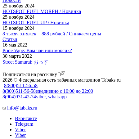
Новости
25 ноября 2024
HOTSPOT FUEL MORPH / Новинка
25 ноября 2024
HOTSPOT FUEL UP / Новинка
15 ноября 2024
8 тысяч затяжек = 888 рублей / Снижаем цены
Статьи
16 мая 2022
Pride Vape: Вам чай или морсик?
30 марта 2022
Street Samurai: おっす
Подписаться на рассылку
2026 © Федеральная сеть табачных магазинов Tabaks.ru
8(800)511-56-58
8(800)511-56-58
ежедневно с 10:00 до 22:00
8(904)931-42-74
viber, whatsapp
info@tabaks.ru
Вконтакте
Telegram
Viber
Viber