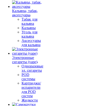
Кальяны, табак,
аксессуары
Табак для
кальяна
Кальяны
Уголь для
кальяна
Аксессуары
для кальяна
Электронные
сигареты (vape)
Одноразовые
эл. сигареты
POD
системы
Картриджи/
испарители
для POD
систем
Жидкости