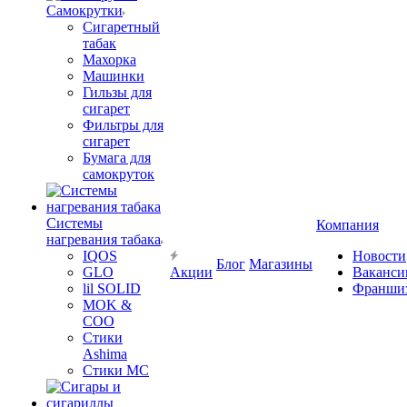
Самокрутки
Сигаретный
табак
Махорка
Машинки
Гильзы для
сигарет
Фильтры для
сигарет
Бумага для
самокруток
Системы
Компания
нагревания табака
IQOS
Новости
Блог
Магазины
GLO
Акции
Ваканси
lil SOLID
Франши
MOK &
COO
Стики
Ashima
Стики MC