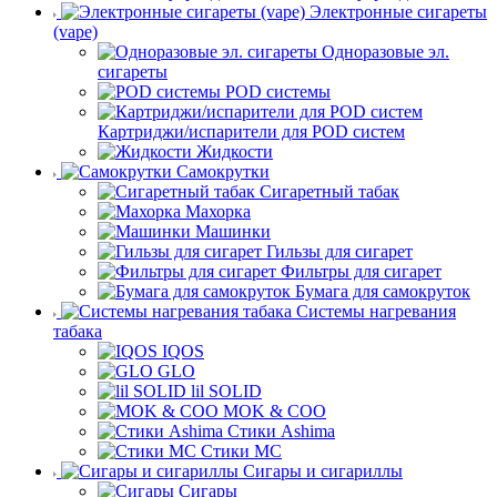
Электронные сигареты
(vape)
Одноразовые эл.
сигареты
POD системы
Картриджи/испарители для POD систем
Жидкости
Самокрутки
Сигаретный табак
Махорка
Машинки
Гильзы для сигарет
Фильтры для сигарет
Бумага для самокруток
Системы нагревания
табака
IQOS
GLO
lil SOLID
MOK & COO
Стики Ashima
Стики MC
Сигары и сигариллы
Сигары