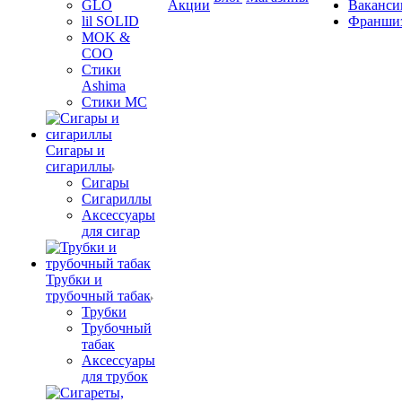
GLO
Акции
Ваканси
lil SOLID
Франши
MOK &
COO
Стики
Ashima
Стики MC
Сигары и
сигариллы
Сигары
Сигариллы
Аксессуары
для сигар
Трубки и
трубочный табак
Трубки
Трубочный
табак
Аксессуары
для трубок