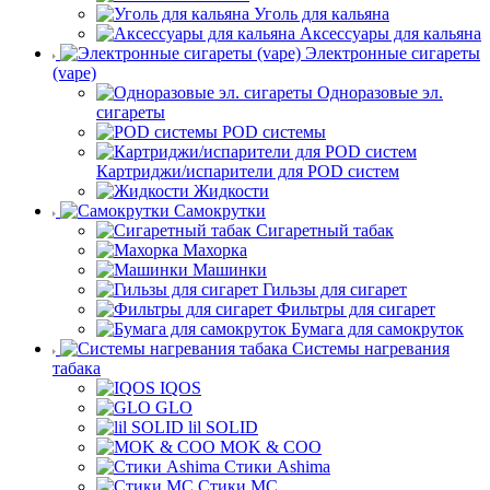
Уголь для кальяна
Аксессуары для кальяна
Электронные сигареты
(vape)
Одноразовые эл.
сигареты
POD системы
Картриджи/испарители для POD систем
Жидкости
Самокрутки
Сигаретный табак
Махорка
Машинки
Гильзы для сигарет
Фильтры для сигарет
Бумага для самокруток
Системы нагревания
табака
IQOS
GLO
lil SOLID
MOK & COO
Стики Ashima
Стики MC