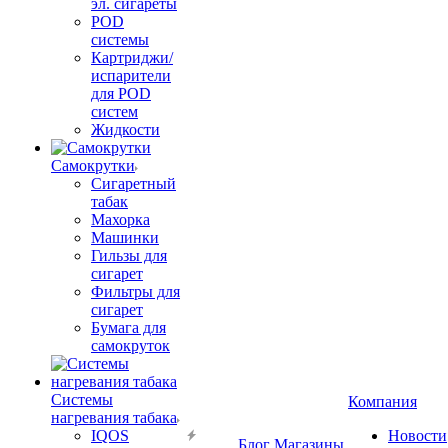
эл. сигареты
POD
системы
Картриджи/
испарители
для POD
систем
Жидкости
Самокрутки
Сигаретный
табак
Махорка
Машинки
Гильзы для
сигарет
Фильтры для
сигарет
Бумага для
самокруток
Системы
Компания
нагревания табака
IQOS
Новости
Блог
Магазины