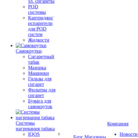
эл. сигареты
POD
системы
Картриджи/
испарители
для POD
систем
Жидкости
Самокрутки
Сигаретный
табак
Махорка
Машинки
Гильзы для
сигарет
Фильтры для
сигарет
Бумага для
самокруток
Системы
Компания
нагревания табака
IQOS
Новости
Блог
Магазины