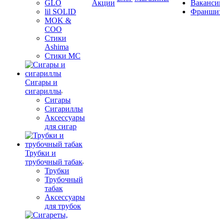
GLO
Акции
Ваканси
lil SOLID
Франши
MOK &
COO
Стики
Ashima
Стики MC
Сигары и
сигариллы
Сигары
Сигариллы
Аксессуары
для сигар
Трубки и
трубочный табак
Трубки
Трубочный
табак
Аксессуары
для трубок