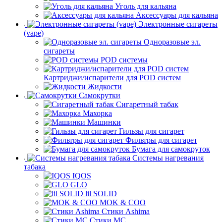
Уголь для кальяна
Аксессуары для кальяна
Электронные сигареты
(vape)
Одноразовые эл.
сигареты
POD системы
Картриджи/испарители для POD систем
Жидкости
Самокрутки
Сигаретный табак
Махорка
Машинки
Гильзы для сигарет
Фильтры для сигарет
Бумага для самокруток
Системы нагревания
табака
IQOS
GLO
lil SOLID
MOK & COO
Стики Ashima
Стики MC