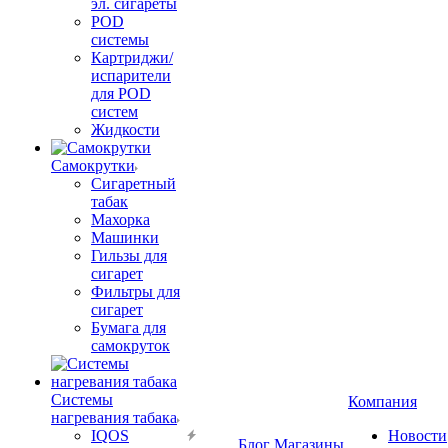
эл. сигареты
POD
системы
Картриджи/
испарители
для POD
систем
Жидкости
Самокрутки
Сигаретный
табак
Махорка
Машинки
Гильзы для
сигарет
Фильтры для
сигарет
Бумага для
самокруток
Системы
Компания
нагревания табака
IQOS
Новости
Блог
Магазины