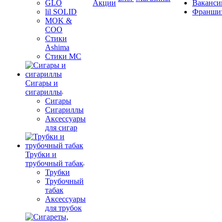
GLO
Акции
Ваканси
lil SOLID
Франши
MOK &
COO
Стики
Ashima
Стики MC
Сигары и
сигариллы
Сигары
Сигариллы
Аксессуары
для сигар
Трубки и
трубочный табак
Трубки
Трубочный
табак
Аксессуары
для трубок