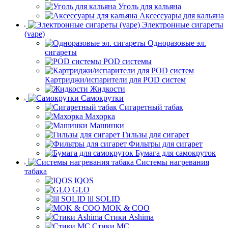
Уголь для кальяна
Аксессуары для кальяна
Электронные сигареты
(vape)
Одноразовые эл.
сигареты
POD системы
Картриджи/испарители для POD систем
Жидкости
Самокрутки
Сигаретный табак
Махорка
Машинки
Гильзы для сигарет
Фильтры для сигарет
Бумага для самокруток
Системы нагревания
табака
IQOS
GLO
lil SOLID
MOK & COO
Стики Ashima
Стики MC