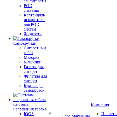
эл. сигареты
POD
системы
Картриджи/
испарители
для POD
систем
Жидкости
Самокрутки
Сигаретный
табак
Махорка
Машинки
Гильзы для
сигарет
Фильтры для
сигарет
Бумага для
самокруток
Системы
Компания
нагревания табака
IQOS
Новости
Блог
Магазины