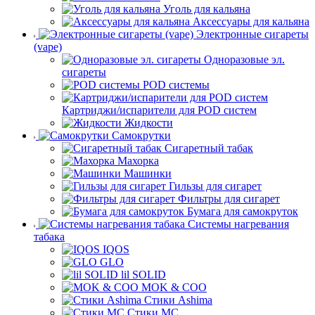
Уголь для кальяна
Аксессуары для кальяна
Электронные сигареты
(vape)
Одноразовые эл.
сигареты
POD системы
Картриджи/испарители для POD систем
Жидкости
Самокрутки
Сигаретный табак
Махорка
Машинки
Гильзы для сигарет
Фильтры для сигарет
Бумага для самокруток
Системы нагревания
табака
IQOS
GLO
lil SOLID
MOK & COO
Стики Ashima
Стики MC