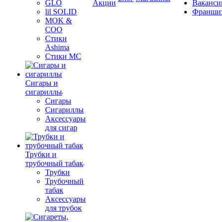
GLO
Акции
Ваканси
lil SOLID
Франши
MOK &
COO
Стики
Ashima
Стики MC
Сигары и
сигариллы
Сигары
Сигариллы
Аксессуары
для сигар
Трубки и
трубочный табак
Трубки
Трубочный
табак
Аксессуары
для трубок