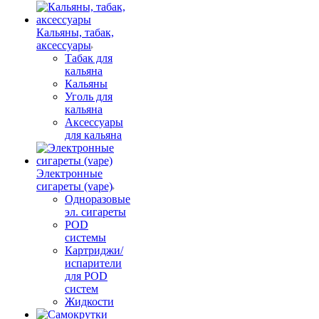
Кальяны, табак,
аксессуары
Табак для
кальяна
Кальяны
Уголь для
кальяна
Аксессуары
для кальяна
Электронные
сигареты (vape)
Одноразовые
эл. сигареты
POD
системы
Картриджи/
испарители
для POD
систем
Жидкости