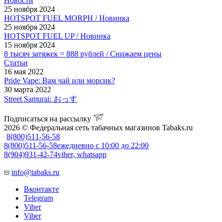
Новости
25 ноября 2024
HOTSPOT FUEL MORPH / Новинка
25 ноября 2024
HOTSPOT FUEL UP / Новинка
15 ноября 2024
8 тысяч затяжек = 888 рублей / Снижаем цены
Статьи
16 мая 2022
Pride Vape: Вам чай или морсик?
30 марта 2022
Street Samurai: おっす
Подписаться на рассылку
2026 © Федеральная сеть табачных магазинов Tabaks.ru
8(800)511-56-58
8(800)511-56-58
ежедневно с 10:00 до 22:00
8(904)931-42-74
viber, whatsapp
info@tabaks.ru
Вконтакте
Telegram
Viber
Viber