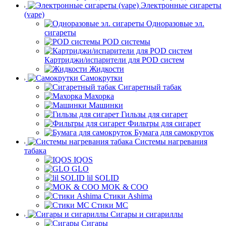
Электронные сигареты
(vape)
Одноразовые эл.
сигареты
POD системы
Картриджи/испарители для POD систем
Жидкости
Самокрутки
Сигаретный табак
Махорка
Машинки
Гильзы для сигарет
Фильтры для сигарет
Бумага для самокруток
Системы нагревания
табака
IQOS
GLO
lil SOLID
MOK & COO
Стики Ashima
Стики MC
Сигары и сигариллы
Сигары