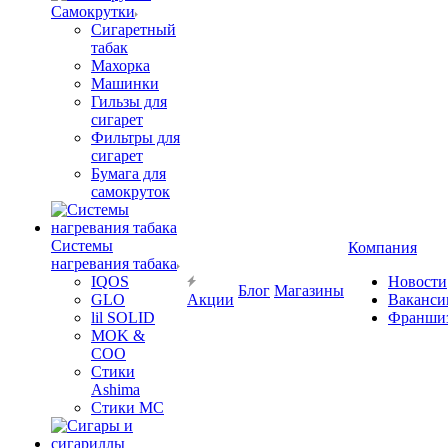
Самокрутки
Сигаретный
табак
Махорка
Машинки
Гильзы для
сигарет
Фильтры для
сигарет
Бумага для
самокруток
Системы
Компания
нагревания табака
IQOS
Новости
Блог
Магазины
GLO
Акции
Ваканси
lil SOLID
Франши
MOK &
COO
Стики
Ashima
Стики MC