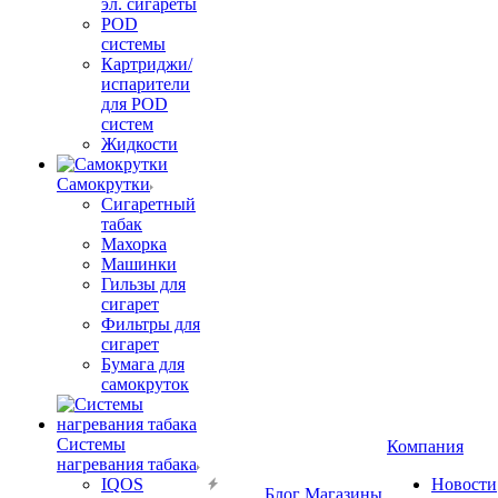
эл. сигареты
POD
системы
Картриджи/
испарители
для POD
систем
Жидкости
Самокрутки
Сигаретный
табак
Махорка
Машинки
Гильзы для
сигарет
Фильтры для
сигарет
Бумага для
самокруток
Системы
Компания
нагревания табака
IQOS
Новости
Блог
Магазины