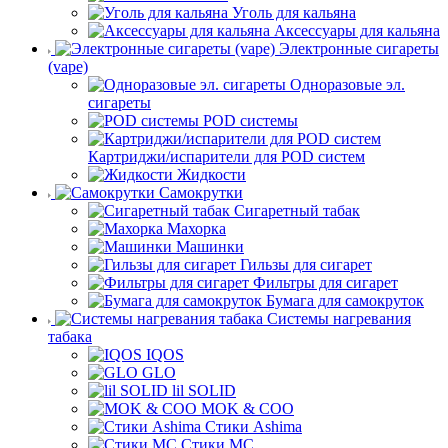
Уголь для кальяна
Аксессуары для кальяна
Электронные сигареты
(vape)
Одноразовые эл.
сигареты
POD системы
Картриджи/испарители для POD систем
Жидкости
Самокрутки
Сигаретный табак
Махорка
Машинки
Гильзы для сигарет
Фильтры для сигарет
Бумага для самокруток
Системы нагревания
табака
IQOS
GLO
lil SOLID
MOK & COO
Стики Ashima
Стики MC