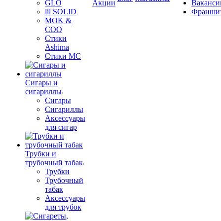
GLO
Акции
Ваканси
lil SOLID
Франши
MOK &
COO
Стики
Ashima
Стики MC
Сигары и
сигариллы
Сигары
Сигариллы
Аксессуары
для сигар
Трубки и
трубочный табак
Трубки
Трубочный
табак
Аксессуары
для трубок