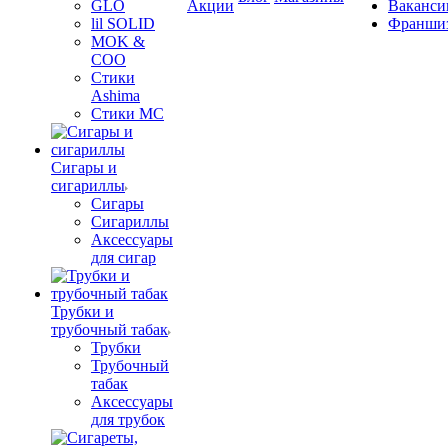
GLO
Акции
Ваканси
lil SOLID
Франши
MOK &
COO
Стики
Ashima
Стики MC
Сигары и
сигариллы
Сигары
Сигариллы
Аксессуары
для сигар
Трубки и
трубочный табак
Трубки
Трубочный
табак
Аксессуары
для трубок