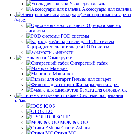
Уголь для кальяна
Аксессуары для кальяна
Электронные сигареты
(vape)
Одноразовые эл.
сигареты
POD системы
Картриджи/испарители для POD систем
Жидкости
Самокрутки
Сигаретный табак
Махорка
Машинки
Гильзы для сигарет
Фильтры для сигарет
Бумага для самокруток
Системы нагревания
табака
IQOS
GLO
lil SOLID
MOK & COO
Стики Ashima
Стики MC