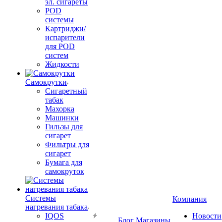
эл. сигареты
POD
системы
Картриджи/
испарители
для POD
систем
Жидкости
Самокрутки
Сигаретный
табак
Махорка
Машинки
Гильзы для
сигарет
Фильтры для
сигарет
Бумага для
самокруток
Системы
Компания
нагревания табака
IQOS
Новости
Блог
Магазины