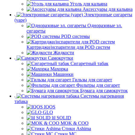
Уголь для кальяна
Аксессуары для кальяна
Электронные сигареты
(vape)
Одноразовые эл.
сигареты
POD системы
Картриджи/испарители для POD систем
Жидкости
Самокрутки
Сигаретный табак
Махорка
Машинки
Гильзы для сигарет
Фильтры для сигарет
Бумага для самокруток
Системы нагревания
табака
IQOS
GLO
lil SOLID
MOK & COO
Стики Ashima
Стики MC