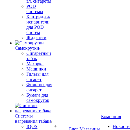
эл. сигареты
POD
системы
Картриджи/
испарители
для POD
систем
Жидкости
Самокрутки
Сигаретный
табак
Махорка
Машинки
Гильзы для
сигарет
Фильтры для
сигарет
Бумага для
самокруток
Системы
Компания
нагревания табака
IQOS
Новости
Блог
Магазины