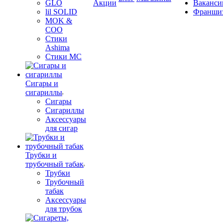
GLO
Акции
Ваканси
lil SOLID
Франши
MOK &
COO
Стики
Ashima
Стики MC
Сигары и
сигариллы
Сигары
Сигариллы
Аксессуары
для сигар
Трубки и
трубочный табак
Трубки
Трубочный
табак
Аксессуары
для трубок