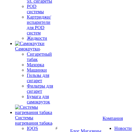
эл. сигареты
POD
системы
Картриджи/
испарители
для POD
систем
Жидкости
Самокрутки
Сигаретный
табак
Махорка
Машинки
Гильзы для
сигарет
Фильтры для
сигарет
Бумага для
самокруток
Системы
Компания
нагревания табака
IQOS
Новости
Блог
Магазины