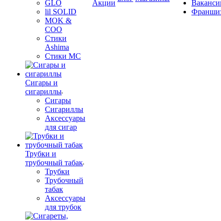
GLO
Акции
Ваканси
lil SOLID
Франши
MOK &
COO
Стики
Ashima
Стики MC
Сигары и
сигариллы
Сигары
Сигариллы
Аксессуары
для сигар
Трубки и
трубочный табак
Трубки
Трубочный
табак
Аксессуары
для трубок