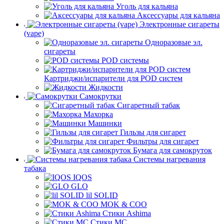
Уголь для кальяна
Аксессуары для кальяна
Электронные сигареты
(vape)
Одноразовые эл.
сигареты
POD системы
Картриджи/испарители для POD систем
Жидкости
Самокрутки
Сигаретный табак
Махорка
Машинки
Гильзы для сигарет
Фильтры для сигарет
Бумага для самокруток
Системы нагревания
табака
IQOS
GLO
lil SOLID
MOK & COO
Стики Ashima
Стики MC