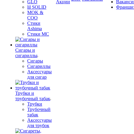
GLO
Акции
Ваканси
lil SOLID
Франши
MOK &
COO
Стики
Ashima
Стики MC
Сигары и
сигариллы
Сигары
Сигариллы
Аксессуары
для сигар
Трубки и
трубочный табак
Трубки
Трубочный
табак
Аксессуары
для трубок