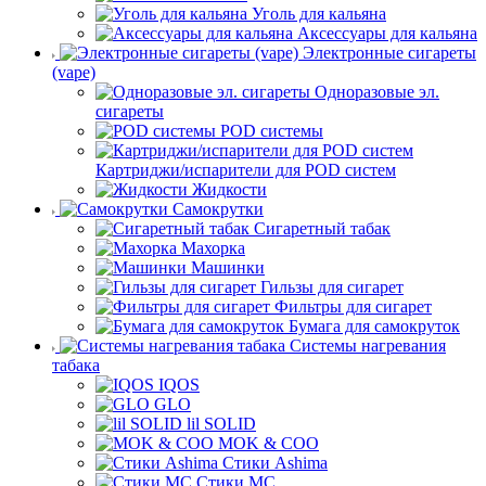
Уголь для кальяна
Аксессуары для кальяна
Электронные сигареты
(vape)
Одноразовые эл.
сигареты
POD системы
Картриджи/испарители для POD систем
Жидкости
Самокрутки
Сигаретный табак
Махорка
Машинки
Гильзы для сигарет
Фильтры для сигарет
Бумага для самокруток
Системы нагревания
табака
IQOS
GLO
lil SOLID
MOK & COO
Стики Ashima
Стики MC