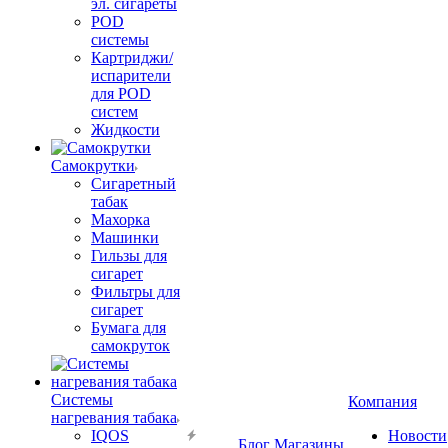
эл. сигареты
POD
системы
Картриджи/
испарители
для POD
систем
Жидкости
Самокрутки
Сигаретный
табак
Махорка
Машинки
Гильзы для
сигарет
Фильтры для
сигарет
Бумага для
самокруток
Системы
Компания
нагревания табака
IQOS
Новости
Блог
Магазины