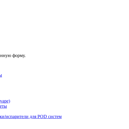
онную форму.
ы
vape)
реты
жи/испарители для POD систем