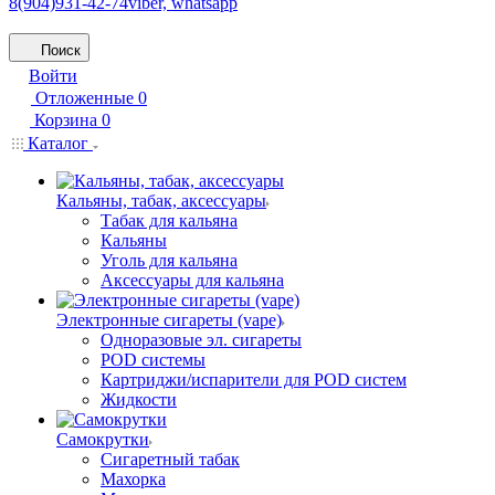
8(904)931-42-74
viber, whatsapp
Поиск
Войти
Отложенные
0
Корзина
0
Каталог
Кальяны, табак, аксессуары
Табак для кальяна
Кальяны
Уголь для кальяна
Аксессуары для кальяна
Электронные сигареты (vape)
Одноразовые эл. сигареты
POD системы
Картриджи/испарители для POD систем
Жидкости
Самокрутки
Сигаретный табак
Махорка