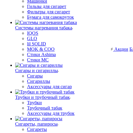
Машинки
Гильзы для сигарет
Фильтры для сигарет
Бумага для самокруток
Системы нагревания табака
IQOS
GLO
lil SOLID
MOK & COO
Акции
Б
Стики Ashima
Стики MC
Сигары и сигариллы
Сигары
Сигариллы
Аксессуары для сигар
Трубки и трубочный табак
Трубки
Трубочный табак
Аксессуары для трубок
Сигареты, папиросы
Сигареты