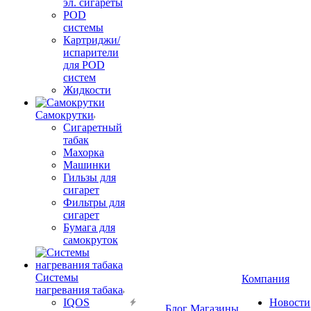
эл. сигареты
POD
системы
Картриджи/
испарители
для POD
систем
Жидкости
Самокрутки
Сигаретный
табак
Махорка
Машинки
Гильзы для
сигарет
Фильтры для
сигарет
Бумага для
самокруток
Системы
Компания
нагревания табака
IQOS
Новости
Блог
Магазины