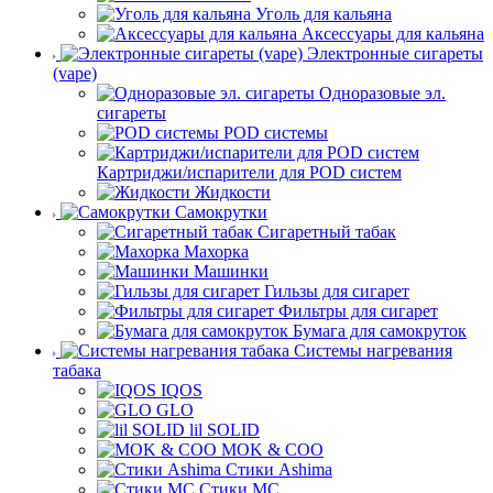
Уголь для кальяна
Аксессуары для кальяна
Электронные сигареты
(vape)
Одноразовые эл.
сигареты
POD системы
Картриджи/испарители для POD систем
Жидкости
Самокрутки
Сигаретный табак
Махорка
Машинки
Гильзы для сигарет
Фильтры для сигарет
Бумага для самокруток
Системы нагревания
табака
IQOS
GLO
lil SOLID
MOK & COO
Стики Ashima
Стики MC