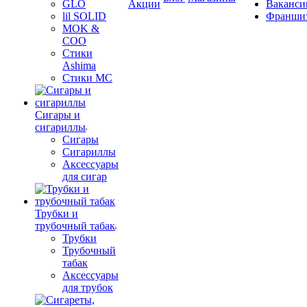
GLO
Акции
Ваканси
lil SOLID
Франши
MOK &
COO
Стики
Ashima
Стики MC
Сигары и
сигариллы
Сигары
Сигариллы
Аксессуары
для сигар
Трубки и
трубочный табак
Трубки
Трубочный
табак
Аксессуары
для трубок