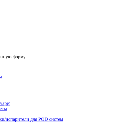
онную форму.
ы
vape)
реты
жи/испарители для POD систем