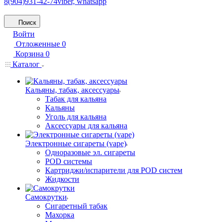
8(904)931-42-74
viber, whatsapp
Поиск
Войти
Отложенные
0
Корзина
0
Каталог
Кальяны, табак, аксессуары
Табак для кальяна
Кальяны
Уголь для кальяна
Аксессуары для кальяна
Электронные сигареты (vape)
Одноразовые эл. сигареты
POD системы
Картриджи/испарители для POD систем
Жидкости
Самокрутки
Сигаретный табак
Махорка