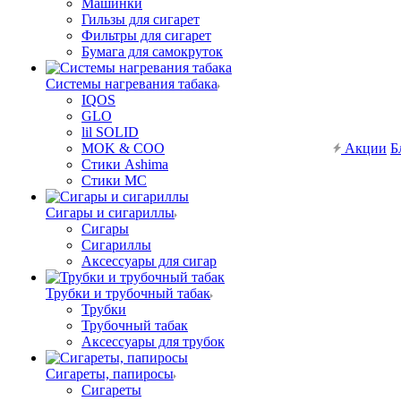
Машинки
Гильзы для сигарет
Фильтры для сигарет
Бумага для самокруток
Системы нагревания табака
IQOS
GLO
lil SOLID
MOK & COO
Акции
Б
Стики Ashima
Стики MC
Сигары и сигариллы
Сигары
Сигариллы
Аксессуары для сигар
Трубки и трубочный табак
Трубки
Трубочный табак
Аксессуары для трубок
Сигареты, папиросы
Сигареты