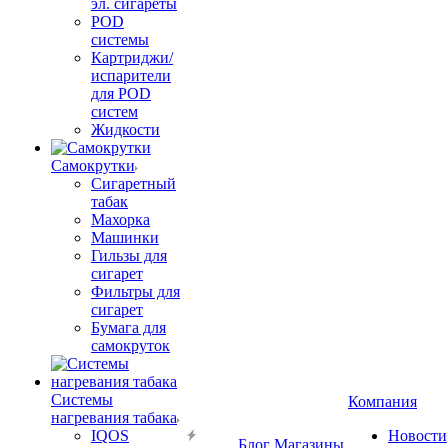
эл. сигареты
POD
системы
Картриджи/
испарители
для POD
систем
Жидкости
Самокрутки
Сигаретный
табак
Махорка
Машинки
Гильзы для
сигарет
Фильтры для
сигарет
Бумага для
самокруток
Системы
Компания
нагревания табака
IQOS
Новости
Блог
Магазины