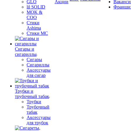
GLO
Акции
Ваканси
lil SOLID
Франши
MOK &
COO
Стики
Ashima
Стики MC
Сигары и
сигариллы
Сигары
Сигариллы
Аксессуары
для сигар
Трубки и
трубочный табак
Трубки
Трубочный
табак
Аксессуары
для трубок