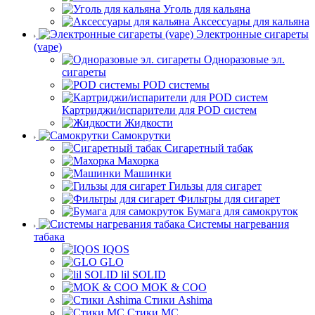
Уголь для кальяна
Аксессуары для кальяна
Электронные сигареты
(vape)
Одноразовые эл.
сигареты
POD системы
Картриджи/испарители для POD систем
Жидкости
Самокрутки
Сигаретный табак
Махорка
Машинки
Гильзы для сигарет
Фильтры для сигарет
Бумага для самокруток
Системы нагревания
табака
IQOS
GLO
lil SOLID
MOK & COO
Стики Ashima
Стики MC