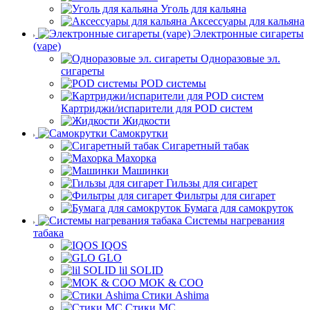
Уголь для кальяна
Аксессуары для кальяна
Электронные сигареты
(vape)
Одноразовые эл.
сигареты
POD системы
Картриджи/испарители для POD систем
Жидкости
Самокрутки
Сигаретный табак
Махорка
Машинки
Гильзы для сигарет
Фильтры для сигарет
Бумага для самокруток
Системы нагревания
табака
IQOS
GLO
lil SOLID
MOK & COO
Стики Ashima
Стики MC