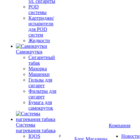
эл. сигареты
POD
системы
Картриджи/
испарители
для POD
систем
Жидкости
Самокрутки
Сигаретный
табак
Махорка
Машинки
Гильзы для
сигарет
Фильтры для
сигарет
Бумага для
самокруток
Системы
Компания
нагревания табака
IQOS
Новости
Блог
Магазины