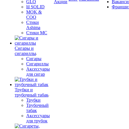
GLO
Акции
Ваканси
lil SOLID
Франши
MOK &
COO
Стики
Ashima
Стики MC
Сигары и
сигариллы
Сигары
Сигариллы
Аксессуары
для сигар
Трубки и
трубочный табак
Трубки
Трубочный
табак
Аксессуары
для трубок