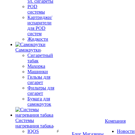
эл. сигареты
POD
системы
Картриджи/
испарители
для POD
систем
Жидкости
Самокрутки
Сигаретный
табак
Махорка
Машинки
Гильзы для
сигарет
Фильтры для
сигарет
Бумага для
самокруток
Системы
Компания
нагревания табака
IQOS
Новости
Блог
Магазины