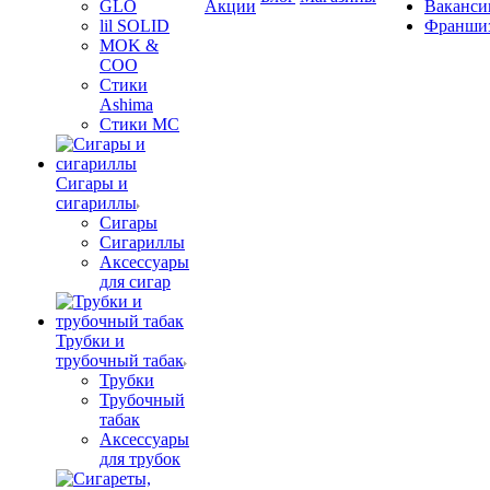
GLO
Акции
Ваканси
lil SOLID
Франши
MOK &
COO
Стики
Ashima
Стики MC
Сигары и
сигариллы
Сигары
Сигариллы
Аксессуары
для сигар
Трубки и
трубочный табак
Трубки
Трубочный
табак
Аксессуары
для трубок