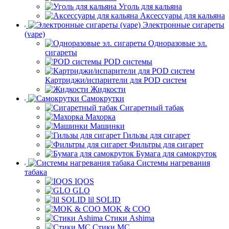
Уголь для кальяна
Аксессуары для кальяна
Электронные сигареты
(vape)
Одноразовые эл.
сигареты
POD системы
Картриджи/испарители для POD систем
Жидкости
Самокрутки
Сигаретный табак
Махорка
Машинки
Гильзы для сигарет
Фильтры для сигарет
Бумага для самокруток
Системы нагревания
табака
IQOS
GLO
lil SOLID
MOK & COO
Стики Ashima
Стики MC