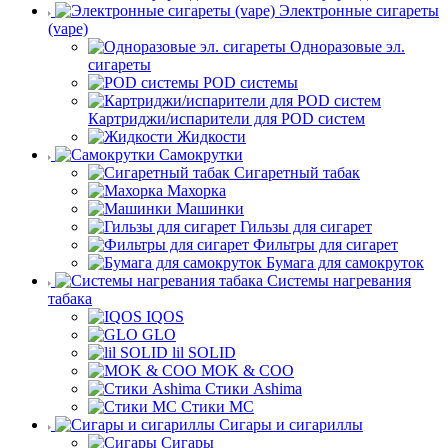
Электронные сигареты
(vape)
Одноразовые эл.
сигареты
POD системы
Картриджи/испарители для POD систем
Жидкости
Самокрутки
Сигаретный табак
Махорка
Машинки
Гильзы для сигарет
Фильтры для сигарет
Бумага для самокруток
Системы нагревания
табака
IQOS
GLO
lil SOLID
MOK & COO
Стики Ashima
Стики MC
Сигары и сигариллы
Сигары