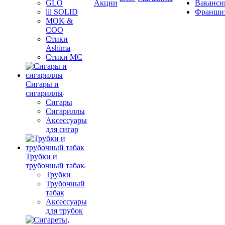
GLO
Акции
Ваканси
lil SOLID
Франши
MOK &
COO
Стики
Ashima
Стики MC
Сигары и
сигариллы
Сигары
Сигариллы
Аксессуары
для сигар
Трубки и
трубочный табак
Трубки
Трубочный
табак
Аксессуары
для трубок