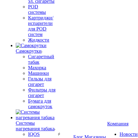
эл. сигареты
POD
системы
Картриджи/
испарители
для POD
систем
Жидкости
Самокрутки
Сигаретный
табак
Махорка
Машинки
Гильзы для
сигарет
Фильтры для
сигарет
Бумага для
самокруток
Системы
Компания
нагревания табака
IQOS
Новости
Блог
Магазины