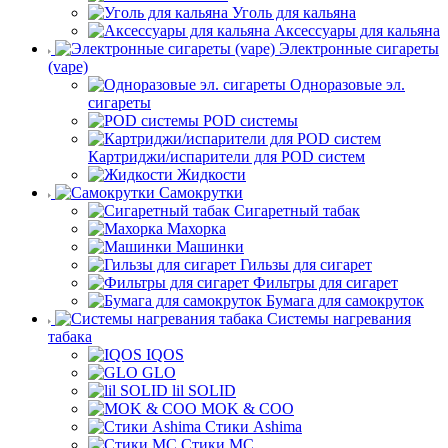
Уголь для кальяна
Аксессуары для кальяна
Электронные сигареты
(vape)
Одноразовые эл.
сигареты
POD системы
Картриджи/испарители для POD систем
Жидкости
Самокрутки
Сигаретный табак
Махорка
Машинки
Гильзы для сигарет
Фильтры для сигарет
Бумага для самокруток
Системы нагревания
табака
IQOS
GLO
lil SOLID
MOK & COO
Стики Ashima
Стики MC