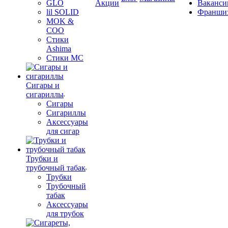
GLO
Акции
Ваканси
lil SOLID
Франши
MOK &
COO
Стики
Ashima
Стики MC
Сигары и
сигариллы
Сигары
Сигариллы
Аксессуары
для сигар
Трубки и
трубочный табак
Трубки
Трубочный
табак
Аксессуары
для трубок