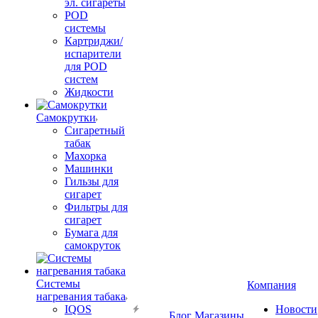
эл. сигареты
POD
системы
Картриджи/
испарители
для POD
систем
Жидкости
Самокрутки
Сигаретный
табак
Махорка
Машинки
Гильзы для
сигарет
Фильтры для
сигарет
Бумага для
самокруток
Системы
Компания
нагревания табака
IQOS
Новости
Блог
Магазины