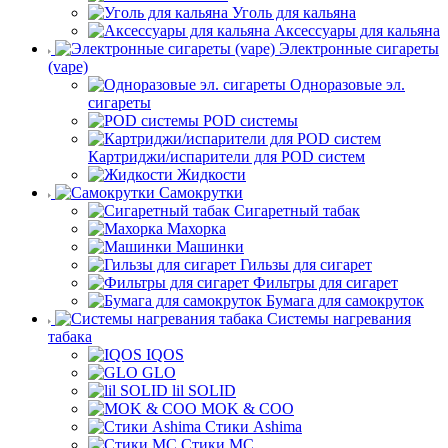
Уголь для кальяна
Аксессуары для кальяна
Электронные сигареты
(vape)
Одноразовые эл.
сигареты
POD системы
Картриджи/испарители для POD систем
Жидкости
Самокрутки
Сигаретный табак
Махорка
Машинки
Гильзы для сигарет
Фильтры для сигарет
Бумага для самокруток
Системы нагревания
табака
IQOS
GLO
lil SOLID
MOK & COO
Стики Ashima
Стики MC