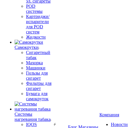
эл. сигареты
POD
системы
Картриджи/
испарители
для POD
систем
Жидкости
Самокрутки
Сигаретный
табак
Махорка
Машинки
Гильзы для
сигарет
Фильтры для
сигарет
Бумага для
самокруток
Системы
Компания
нагревания табака
IQOS
Новости
Блог
Магазины