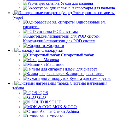
Уголь для кальяна
Аксессуары для кальяна
Электронные сигареты
(vape)
Одноразовые эл.
сигареты
POD системы
Картриджи/испарители для POD систем
Жидкости
Самокрутки
Сигаретный табак
Махорка
Машинки
Гильзы для сигарет
Фильтры для сигарет
Бумага для самокруток
Системы нагревания
табака
IQOS
GLO
lil SOLID
MOK & COO
Стики Ashima
Стики MC