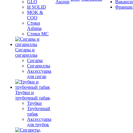
GLO
Акции
Ваканси
lil SOLID
Франши
MOK &
COO
Стики
Ashima
Стики MC
Сигары и
сигариллы
Сигары
Сигариллы
Аксессуары
для сигар
Трубки и
трубочный табак
Трубки
Трубочный
табак
Аксессуары
для трубок