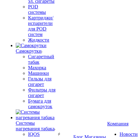
эл. сигареты
POD
системы
Картриджи/
испарители
для POD
систем
Жидкости
Самокрутки
Сигаретный
табак
Махорка
Машинки
Гильзы для
сигарет
Фильтры для
сигарет
Бумага для
самокруток
Системы
Компания
нагревания табака
IQOS
Новости
Блог
Магазины