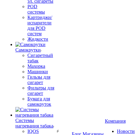
эл. сигареты
POD
системы
Картриджи/
испарители
для POD
систем
Жидкости
Самокрутки
Сигаретный
табак
Махорка
Машинки
Гильзы для
сигарет
Фильтры для
сигарет
Бумага для
самокруток
Системы
Компания
нагревания табака
IQOS
Новости
Блог
Магазины