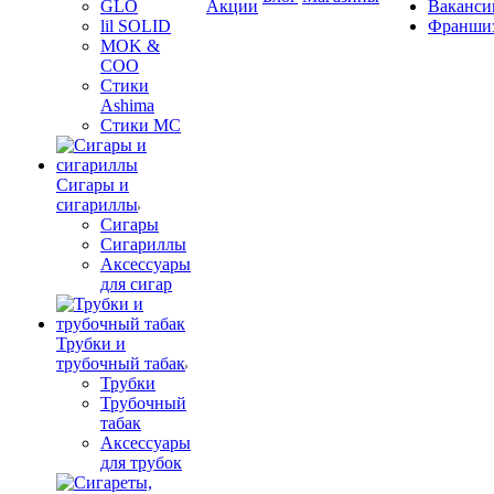
GLO
Акции
Ваканси
lil SOLID
Франши
MOK &
COO
Стики
Ashima
Стики MC
Сигары и
сигариллы
Сигары
Сигариллы
Аксессуары
для сигар
Трубки и
трубочный табак
Трубки
Трубочный
табак
Аксессуары
для трубок