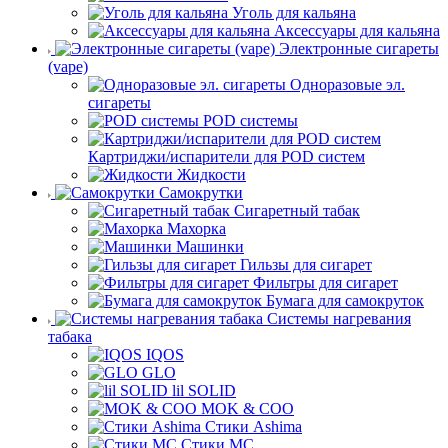
Уголь для кальяна
Аксессуары для кальяна
Электронные сигареты
(vape)
Одноразовые эл.
сигареты
POD системы
Картриджи/испарители для POD систем
Жидкости
Самокрутки
Сигаретный табак
Махорка
Машинки
Гильзы для сигарет
Фильтры для сигарет
Бумага для самокруток
Системы нагревания
табака
IQOS
GLO
lil SOLID
MOK & COO
Стики Ashima
Стики MC